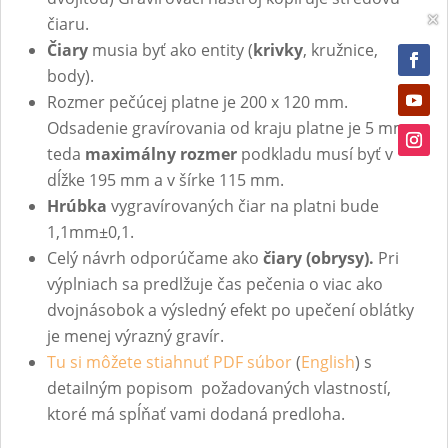
×
čiaru.
Čiary
musia byť ako entity (
krivky
, kružnice,
body).
Rozmer pečúcej platne je 200 x 120 mm.
Odsadenie gravírovania od kraju platne je 5 mm,
teda
maximálny rozmer
podkladu musí byť v
dĺžke 195 mm a v šírke 115 mm.
Hrúbka
vygravírovaných čiar na platni bude
1,1mm±0,1.
Celý návrh odporúčame ako
čiary (obrysy).
Pri
výplniach sa predlžuje čas pečenia o viac ako
dvojnásobok a výsledný efekt po upečení oblátky
je menej výrazný gravír.
Tu si môžete stiahnuť PDF súbor
(
English
) s
detailným popisom požadovaných vlastností,
ktoré má spĺňať vami dodaná predloha.