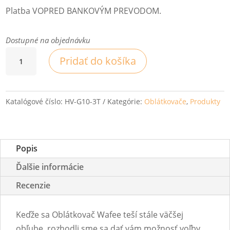
Platba VOPRED BANKOVÝM PREVODOM.
Dostupné na objednávku
množstvo
Pridať do košíka
Oblátkovač
-
vlastný
Katalógové číslo:
HV-G10-3T
Kategórie:
Oblátkovače
,
Produkty
motív
na
oblátke
Popis
(Tradika)
Ďalšie informácie
Recenzie
Keďže sa Oblátkovač Wafee teší stále väčšej
obľube, rozhodli sme sa dať vám možnosť voľby