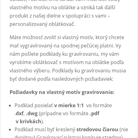
vlastného motívu na oblátke a vzniká tak ďalší
produkt z našej dielne v spolupráci s vami –
personalizovaný oblátkovač.
Máte možnosť zvoliť si vlastný motív, ktorý chcete
mať vygravírovaný na spodnej pečúcej platni. Vy
nám pošlete podklady ku gravírovaniu, my vám
vyrobíme oblátkovač s motívom na oblátke podľa
vlastného výberu. Podklady ku gravírovaniu musia
byť dodané podľa nasledovných požiadaviek:
Požiadavky na vlastný motív gravírovania:
Podklad posielať
v mierke 1:1
vo formáte
.
dxf
,
.dwg
(prípadne vo formáte
.pdf
v krivkách
).
Podklad musí byť kreslený
stredovou čiarou
(nie
dvojitou) Gravírovací nástroj kopíruje stredovú